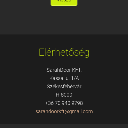
Elérhetőség
SarahDoor KFT.
Kassai u. 1/A
Székesfehérvár
H-8000
+36 70 940 9798
sarahdoo
rkft@gma
il.com