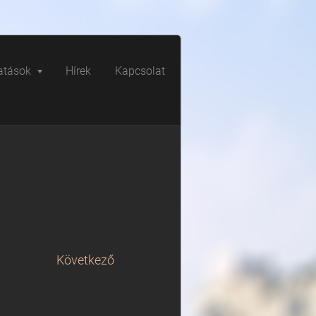
atások
Hírek
Kapcsolat
Következő