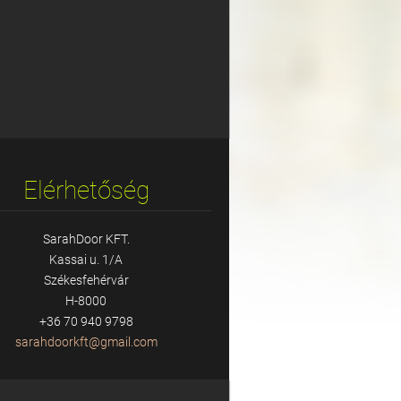
Elérhetőség
SarahDoor KFT.
Kassai u. 1/A
Székesfehérvár
H-8000
+36 70 940 9798
sarahdoo
rkft@gma
il.com