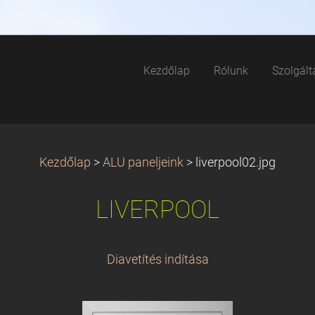
Kezdőlap
Rólunk
Szolgált
Kezdőlap
>
ALU paneljeink
>
liverpool02.jpg
LIVERPOOL
Diavetítés indítása