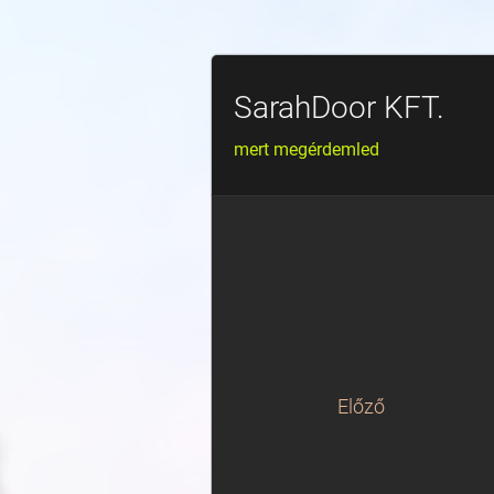
SarahDoor KFT.
mert megérdemled
Előző