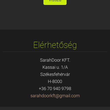
Elérhetőség
SarahDoor KFT.
Kassai u. 1/A
Székesfehérvár
H-8000
+36 70 940 9798
sarahdoo
rkft@gma
il.com