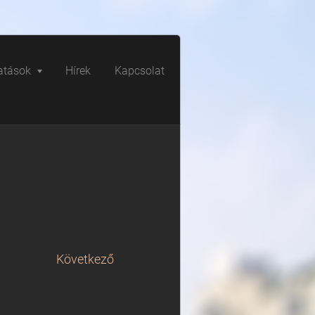
atások
Hírek
Kapcsolat
Következő