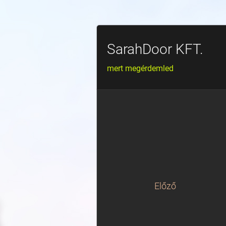
SarahDoor KFT.
mert megérdemled
Előző