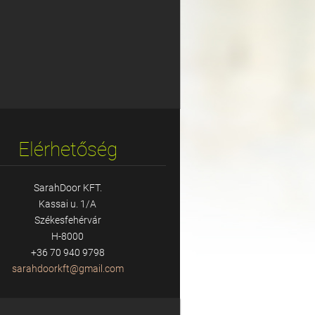
Elérhetőség
SarahDoor KFT.
Kassai u. 1/A
Székesfehérvár
H-8000
+36 70 940 9798
sarahdoo
rkft@gma
il.com