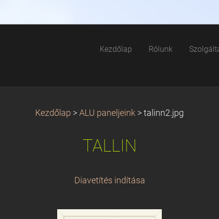
Kezdőlap
Rólunk
Szolgált
Kezdőlap
>
ALU paneljeink
>
talinn2.jpg
TALLIN
Diavetítés indítása