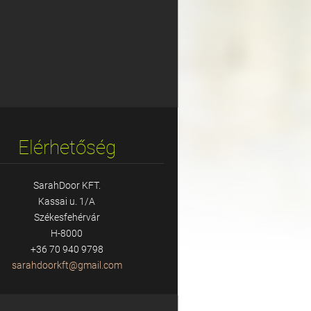
Elérhetőség
SarahDoor KFT.
Kassai u. 1/A
Székesfehérvár
H-8000
+36 70 940 9798
sarahdoo
rkft@gma
il.com