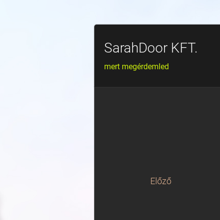
SarahDoor KFT.
mert megérdemled
Előző