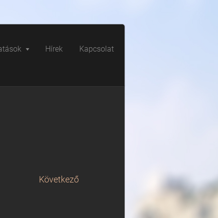
atások
Hírek
Kapcsolat
Következő