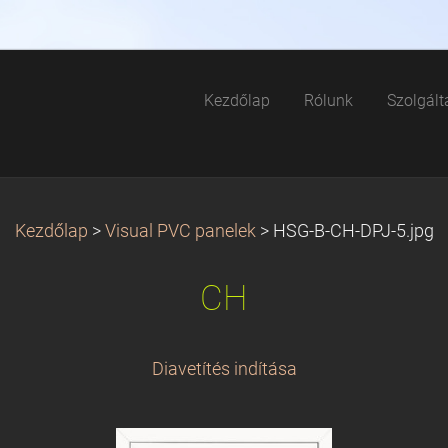
Kezdőlap
Rólunk
Szolgált
Kezdőlap
>
Visual PVC panelek
>
HSG-B-CH-DPJ-5.jpg
CH
Diavetítés indítása